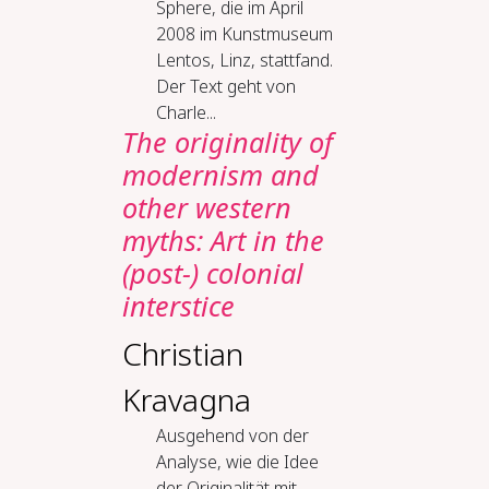
Sphere, die im April
2008 im Kunstmuseum
Lentos, Linz, stattfand.
Der Text geht von
Charle...
The orig­i­nal­i­ty of
mod­ernism and
oth­er west­ern
myths: Art in the
(post-​) colo­nial
in­ter­stice
Christian
Kravagna
Ausgehend von der
Analyse, wie die Idee
der Originalität mit