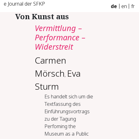
e Journal der SFKP
de
en
fr
Von Kunst aus
Ver­mitt­lung –
Per­for­mance –
Wi­der­streit
Carmen
Mörsch
Eva
,
Sturm
Es handelt sich um die
Textfassung des
Einführungsvortrags
zu der Tagung
Perfoming the
Museum as a Public