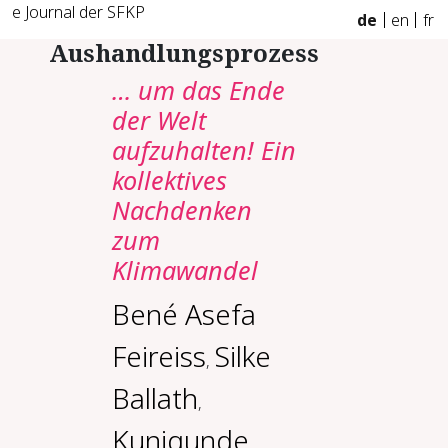
e Journal der SFKP
de
en
fr
Aushandlungsprozess
… um das Ende
der Welt
aufzuhalten! Ein
kollektives
Nachdenken
zum
Klimawandel
Bené Asefa
Feireiss
Silke
,
Ballath
,
Kunigunde