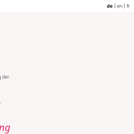
de
en
fr
g der
r
ung