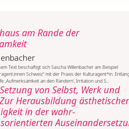
khaus am Rande der
amkeit
lenbacher
sem Text beschäftigt sich Sascha Willenbacher am Beispiel
ragent.innen Schweiz“ mit der Praxis der Kulturagent*in. Entlan
fe ‚Aufmerksamkeit an den Rändern‘, Irritation und S...
Setzung von Selbst, Werk und
Zur Heraus­bildung ästhetische
higkeit in der wahr­
rientierten Aus­einander­setz