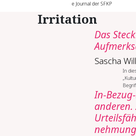
e Journal der SFKP
Irritation
Das Stec
Aufmerks
Sascha Wil
In die
„Kultu
Begrif
In-Bezug-
anderen. 
Urteils­fä
nehmungso