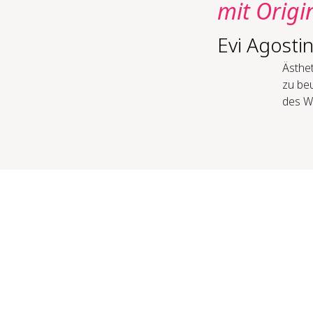
mit Origi
Evi Agostin
Ästhet
zu beu
des W