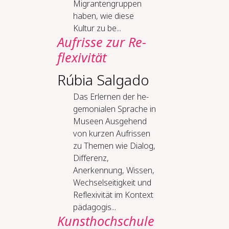
Migrantengruppen
haben, wie diese
Kultur zu be...
Auf­ris­se zur Re­
fle­xi­vi­tät
Rúbia Salgado
Das Er­ler­nen der he­
ge­mo­nia­len Spra­che in
Mu­se­en Ausgehend
von kurzen Aufrissen
zu Themen wie Dialog,
Differenz,
Anerkennung, Wissen,
Wechselseitigkeit und
Reflexivität im Kontext
pädagogis...
Kunst­hoch­schu­le