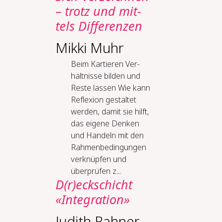
– trotz und mit­
tels Dif­fe­ren­zen
Mikki Muhr
Beim Kar­tie­ren Ver­
hält­nis­se bil­den und
Res­te las­sen Wie kann
Reflexion gestaltet
werden, damit sie hilft,
das eigene Denken
und Handeln mit den
Rahmenbedingungen
verknüpfen und
überprüfen z...
D(r)eck­schicht
«In­te­gra­ti­on»
Judith Rahner