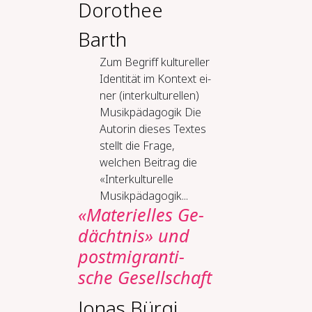
Dorothee
Barth
Zum Be­griff kul­tu­rel­ler
Iden­ti­tät im Kon­text ei­
ner (in­ter­kul­tu­rel­len)
Mu­sik­päd­ago­gik Die
Autorin dieses Textes
stellt die Frage,
welchen Beitrag die
«Interkulturelle
Musikpädagogik...
«Ma­te­ri­el­les Ge­
dächt­nis» und
post­mi­gran­ti­
sche Ge­sell­schaft
Jonas Bürgi