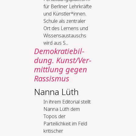
für Berliner Lehrkräfte
und Künstler*innen.
Schule als zentraler
Ort des Lernens und
Wissensaustauschs
wird aus S...
De­mo­kra­tie­bil­
dung. Kunst/Ver­
mitt­lung ge­gen
Ras­sis­mus
Nanna Lüth
In ihrem Editorial stellt
Nanna Lüth dem
Topos der
Parteilichkeit im Feld
kritischer