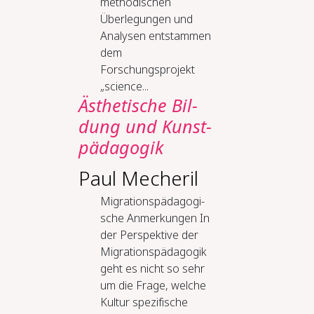
methodischen
Überlegungen und
Analysen entstammen
dem
Forschungsprojekt
„science...
Äs­the­ti­sche Bil­
dung und Kunst­
päd­ago­gik
Paul Mecheril
Mi­gra­ti­ons­päd­ago­gi­
sche An­mer­kun­gen In
der Perspektive der
Migrationspädagogik
geht es nicht so sehr
um die Frage, welche
Kultur spezifische