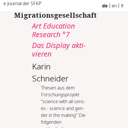
e Journal der SFKP
de
en
fr
Migrationsgesellschaft
Art Education
Research °7
Das Dis­play ak­ti­
vie­ren
Karin
Schneider
The­sen aus dem
Forschung­spro­jekt
"sci­ence with all sens­
es -​ sci­ence and gen­
der in the mak­ing" Die
folgenden