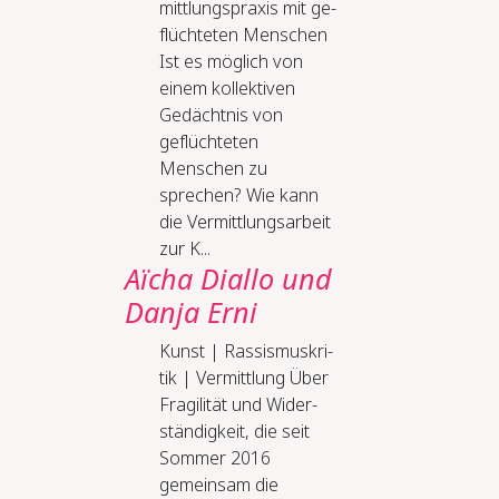
mitt­lungs­pra­xis mit ge­
flüch­te­ten Men­schen
Ist es möglich von
einem kollektiven
Gedächtnis von
geflüchteten
Menschen zu
sprechen? Wie kann
die Vermittlungsarbeit
zur K...
Aïcha Diallo und
Danja Erni
Kunst | Ras­sis­mus­kri­
tik | Ver­mitt­lung Über
Fra­gi­li­tät und Wi­der­
stän­dig­keit, die seit
Sommer 2016
gemeinsam die