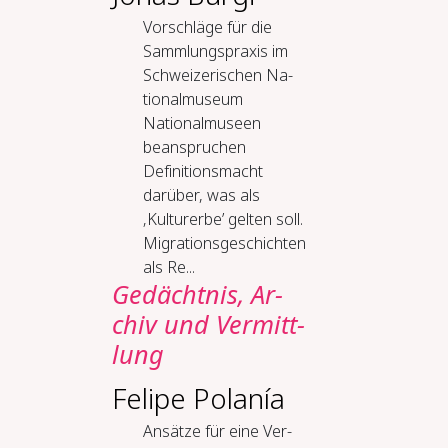
Vor­schlä­ge für die
Samm­lungs­pra­xis im
Schwei­ze­ri­schen Na­
tio­nal­mu­seum
Nationalmuseen
beanspruchen
Definitionsmacht
darüber, was als
‚Kulturerbe’ gelten soll.
Migrationsgeschichten
als Re...
Ge­dächt­nis, Ar­
chiv und Ver­mitt­
lung
Felipe Polanía
An­sät­ze für ei­ne Ver­