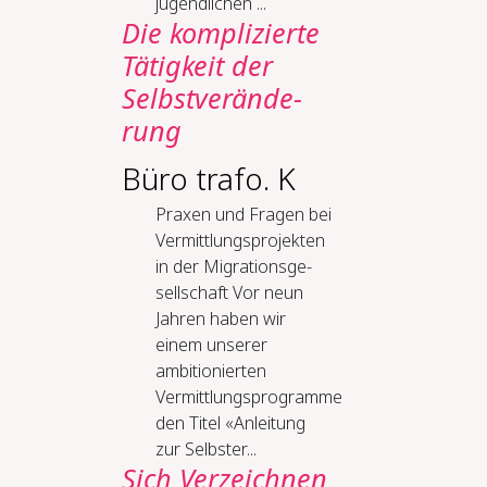
jugendlichen ...
Die kom­pli­zier­te
Tä­tig­keit der
Selbst­ver­än­de­
rung
Büro trafo. K
Pra­xen und Fra­gen bei
Ver­mitt­lungs­pro­jek­ten
in der Mi­gra­ti­ons­ge­
sell­schaft Vor neun
Jahren haben wir
einem unserer
ambitionierten
Vermittlungsprogramme
den Titel «Anleitung
zur Selbster...
Sich Ver­zeich­nen