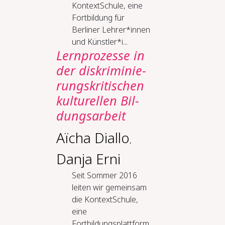
KontextSchule, eine
Fortbildung für
Berliner Lehrer*innen
und Künstler*i...
Lern­pro­zes­se in
der dis­kri­mi­nie­
rungs­kri­ti­schen
kul­tu­rel­len Bil­
dungs­ar­beit
Aïcha Diallo
,
Danja Erni
Seit Sommer 2016
leiten wir gemeinsam
die KontextSchule,
eine
Fortbildungsplattform