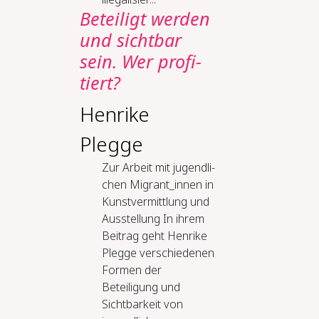
Be­tei­ligt wer­den
und sicht­bar
sein. Wer pro­fi­
tiert?
Henrike
Plegge
Zur Ar­beit mit ju­gend­li­
chen Mi­grant_in­nen in
Kunst­ver­mitt­lung und
Aus­stel­lung In ihrem
Beitrag geht Henrike
Plegge verschiedenen
Formen der
Beteiligung und
Sichtbarkeit von