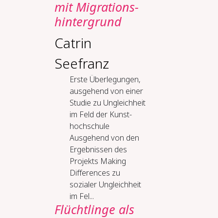
mit Mi­gra­ti­ons­
hin­ter­grund
Catrin
Seefranz
Ers­te Über­le­gun­gen,
aus­ge­hend von ei­ner
Stu­die zu Un­gleich­heit
im Feld der Kunst­
hoch­schu­le
Ausgehend von den
Ergebnissen des
Projekts Making
Differences zu
sozialer Ungleichheit
im Fel...
Flücht­lin­ge als