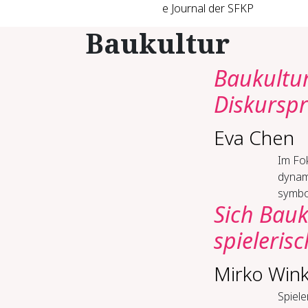
e Journal der SFKP
Baukultur
Baukultur
Diskurspr
Eva Chen
Im Fok
dynami
symbo
Sich Bauk
spieleris
Mirko Wink
Spiele