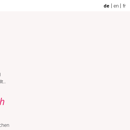
de
en
fr
d
...
ch
ichen