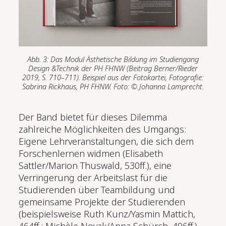
Abb. 3: Das Modul Ästhetische Bildung im Studiengang
Design &Technik der PH FHNW (Beitrag Berner/Rieder
2019, S. 710–711). Beispiel aus der Fotokartei, Fotografie:
Sabrina Rickhaus, PH FHNW. Foto: © Johanna Lamprecht.
Der Band bietet für dieses Dilemma
zahlreiche Möglichkeiten des Umgangs:
Eigene Lehrveranstaltungen, die sich dem
Forschenlernen widmen (Elisabeth
Sattler/Marion Thuswald, 530ff.), eine
Verringerung der Arbeitslast für die
Studierenden über Teambildung und
gemeinsame Projekte der Studierenden
(beispielsweise Ruth Kunz/Yasmin Mattich,
464ff.; Michèle Novak/Anna Schürch, 496ff.)