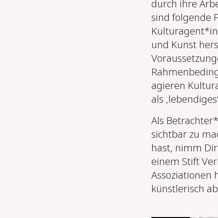
durch ihre Arb
sind folgende 
Kulturagent*inn
und Kunst hers
Voraussetzunge
Rahmenbedingu
agieren Kultur
als ,lebendiges
Als Betrachter*
sichtbar zu ma
hast, nimm Dir 
einem Stift Ve
Assoziationen 
künstlerisch ab