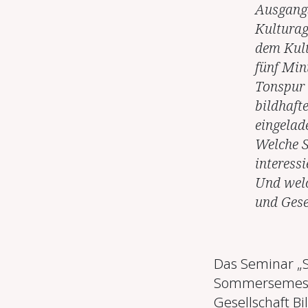
Ausgangs
Kulturag
dem Kult
fünf Min
Tonspur 
bildhaft
eingelad
Welche S
interess
Und welc
und Gese
Das Seminar „S
Sommersemeste
Gesellschaft B