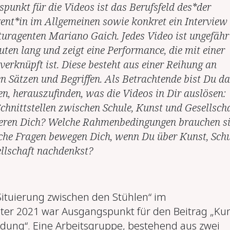
punkt für die Videos ist das Berufsfeld des*der
ent*in im Allgemeinen sowie konkret ein Interview
uragenten Mariano Gaich. Jedes Video ist ungefähr
uten lang und zeigt eine Performance, die mit einer
verknüpft ist. Diese besteht aus einer Reihung an
en Sätzen und Begriffen. Als Betrachtende bist Du d
en, herauszufinden, was die Videos in Dir auslösen:
chnittstellen zwischen Schule, Kunst und Gesellscha
ieren Dich? Welche Rahmenbedingungen brauchen si
he Fragen bewegen Dich, wenn Du über Kunst, Schu
llschaft nachdenkst?
ituierung zwischen den Stühlen“ im
r 2021 war Ausgangspunkt für den Beitrag „Ku
ildung“. Eine Arbeitsgruppe, bestehend aus zwei