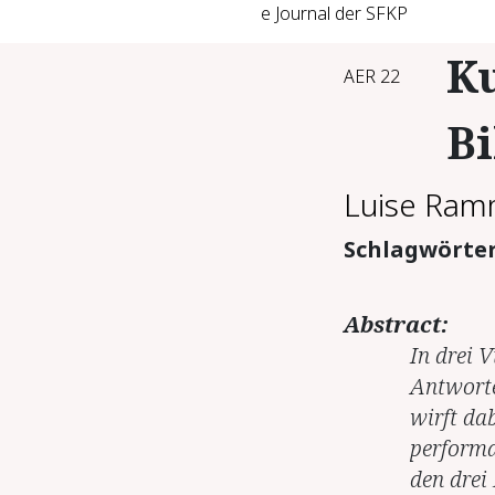
e Journal der SFKP
Ku
AER 22
B
Luise Ra
Schlagwörte
Abstract:
In drei 
Antworte
wirft da
performa
den drei