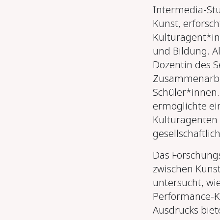
Intermedia-St
Kunst, erforsc
Kulturagent*in
und Bildung. Al
Dozentin des Se
Zusammenarbei
Schüler*innen.
ermöglichte ein
Kulturagenten u
gesellschaftli
Das Forschungs
zwischen Kunst
untersucht, wi
Performance-Ku
Ausdrucks biet