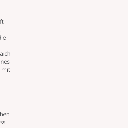
ft
,
die
aich
ines
 mit
.
chen
ss