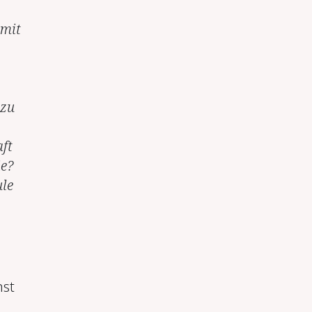
 mit
azu
ft
e?
le
nst