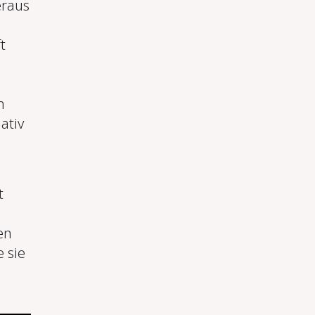
eraus
t
n
ativ
t
en
 sie