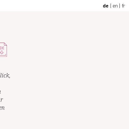
de
en
fr
DE
lick,
n
hr
en