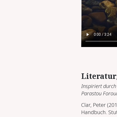
Literatu
Inspiriert durc
Parastou Forou
Clar, Peter (201
Handbuch. Stut