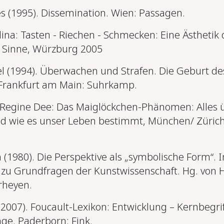
es (1995). Dissemination. Wien: Passagen.
ina: Tasten - Riechen - Schmecken: Eine Ästhetik 
 Sinne, Würzburg 2005
el (1994). Überwachen und Strafen. Die Geburt de
Frankfurt am Main: Suhrkamp.
 Regine Dee: Das Maiglöckchen-Phänomen: Alles 
d wie es unser Leben bestimmt, München/ Züric
 (1980). Die Perspektive als „symbolische Form“. I
e
zu Grundfragen der Kunstwissenschaft. Hg. von H
rheyen.
(2007). Foucault-Lexikon: Entwicklung – Kernbegrif
. Paderborn: Fink.