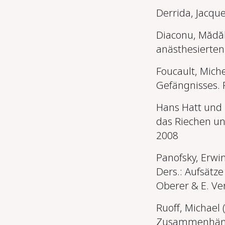
Derrida, Jacqu
Diaconu, Mădăl
anästhesierten
Foucault, Mich
Gefängnisses.
Hans Hatt und
das Riechen un
2008
Panofsky, Erwin
Ders.: Aufsätz
Oberer & E. Ve
Ruoff, Michael 
Zusammenhänge