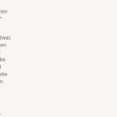
inen
“
etwas
ten
e
die
d
die
nn
r