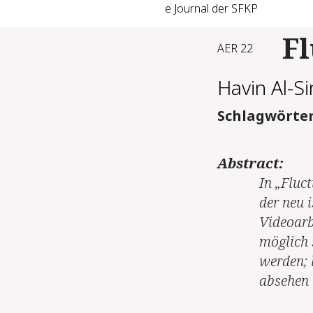
e Journal der SFKP
Fl
AER 22
Havin Al-S
Schlagwörte
Abstract:
In „Fluc
der neu i
Videoarb
möglich 
werden; 
absehen 