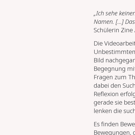
„Ich sehe keinen
Namen.
[
…
] D
as
Schülerin Zine 
Die Videoarbei
Unbestimmtem 
Bild nachgegan
Begegnung mit
Fragen zum Th
dabei den Such
Reflexion erfo
gerade sie bes
lenken die suc
Es finden Bewe
Bewegungen, d