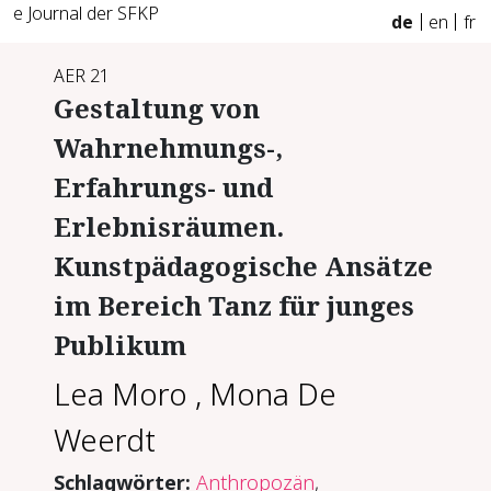
e Journal der SFKP
de
en
fr
AER 21
Gestaltung von
Wahrnehmungs-,
Erfahrungs- und
Erlebnisräumen.
Kunstpädagogische Ansätze
im Bereich Tanz für junges
Publikum
Lea Moro
,
Mona De
Weerdt
Schlagwörter:
Anthropozän
,