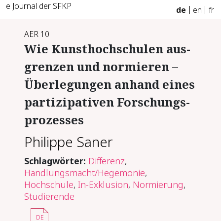
e Journal der SFKP
de
en
fr
AER 10
Wie Kunst­hoch­schu­len aus­
gren­zen und nor­mie­ren –
Über­le­gun­gen an­hand ei­nes
par­ti­zi­pa­ti­ven For­schungs­
pro­zes­ses
Philippe Saner
Schlagwörter:
Differenz
,
Handlungsmacht/Hegemonie
,
Hochschule
,
In-Exklusion
,
Normierung
,
Studierende
DE