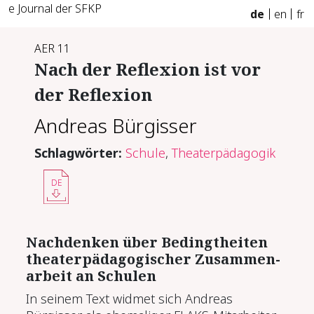
e Journal der SFKP
de
en
fr
AER 11
Nach der Re­fle­xi­on ist vor
der Re­fle­xi­on
Andreas Bürgisser
Schlagwörter:
Schule
,
Theaterpädagogik
DE
Nach­den­ken über Be­dingt­hei­ten
thea­ter­päd­ago­gi­scher Zu­sam­men­
ar­beit an Schu­len
In seinem Text widmet sich Andreas