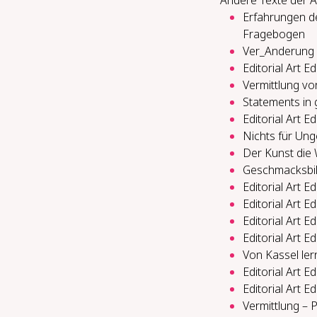
Andere Texte der A
Erfahrungen de
Fragebogen
Ver_Anderung a
Editorial Art 
Vermittlung von
Statements in
Editorial Art 
Nichts für Un­ge­
Der Kunst die W
Ge­schmacks­bil­
Editorial Art E
Editorial Art E
Editorial Art E
Editorial Art E
Von Kas­sel ler
Editorial Art E
Editorial Art E
Ver­mitt­lung – 