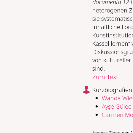
documenta 12 B
heterogenen Zi
sie systematis
inhaltliche For
Kunstinstitutio
Kassel lernen“
Diskussionsgrun
von kultureller
sind.
Zum Text
Kurzbiografien
Wanda Wie
Ayşe Güleç
Carmen Mö