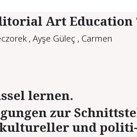
itorial Art Education 
czorek
,
Ayşe Güleç
,
Carmen
­sel ler­nen.
­gun­gen zur Schnitt­ste
ul­tu­rel­ler und po­li­ti