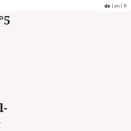
de
en
fr
°5
l­
­