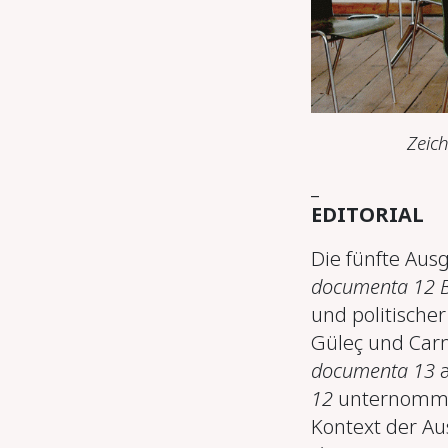
Zeic
_
EDITORIAL
Die fünfte Ausg
documenta 12 B
und politische
Güleç und Carm
documenta 13
a
12
unternommen
Kontext der Au