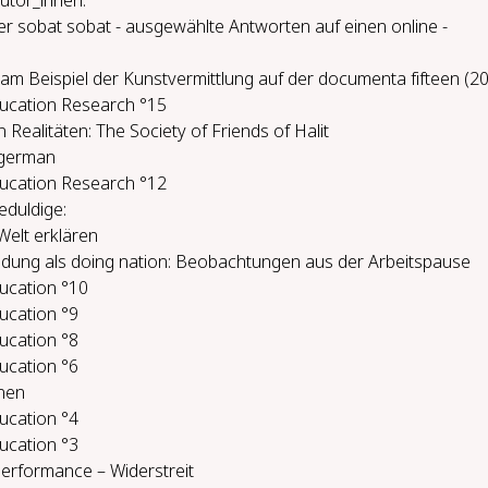
utor_innen:
r sobat sobat - ausgewählte Antworten auf einen online -
m Beispiel der Kunstvermittlung auf der documenta fifteen (2
Education Research °15
 Realitäten: The Society of Friends of Halit
 german
Education Research °12
dul­di­ge:
elt er­klä­ren
dung als do­ing na­ti­on: Be­ob­ach­tun­gen aus der Ar­beits­pau­se
ducation °10
ducation °9
ducation °8
ducation °6
­nen
ducation °4
ducation °3
Per­for­mance – Wi­der­streit