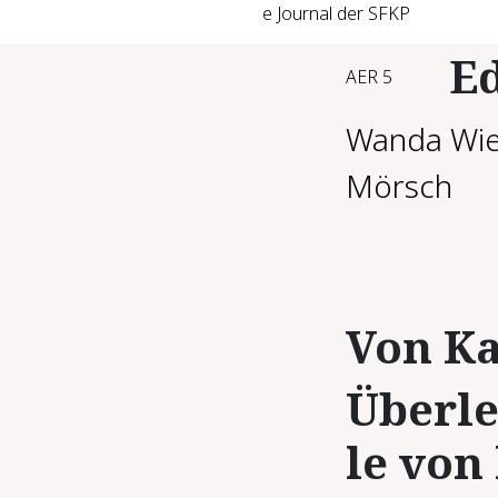
e Journal der SFKP
Ed
AER 5
Wanda Wie
Mörsch
Von Kas
Über­le
le von k