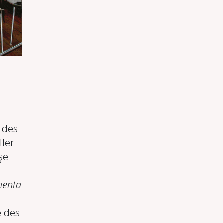
 des
ller
şe
enta
e des