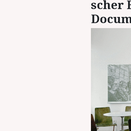
scher 
Do­cu­m