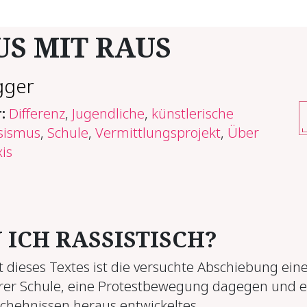
US MIT RAUS
gger
r:
Differenz
,
Jugendliche
,
künstlerische
sismus
,
Schule
,
Vermittlungsprojekt
,
Über
is
 ICH RAS­SIS­TISCH?
dieses Textes ist die versuchte Abschiebung ein
rer Schule, eine Protestbewegung dagegen und e
chehnissen heraus entwickeltes