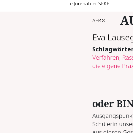
e Journal der SFKP
A
AER 8
Eva Lause
Schlagwörte
Verfahren
,
Ras
die eigene Prax
oder BIN
Ausgangspunkt 
Schülerin unse
aus diesen Ges