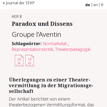
e Journal der SFKP
de
en
fr
AER 8
Pa­ra­dox und Dis­sens
Groupe l’Aventin
Schlagwörter:
Normativität
,
Repräsentationskritik
,
Theaterpädagogik
DE
FR
Über­le­gun­gen zu ei­ner Thea­ter­
ver­mitt­lung in der Mi­gra­ti­ons­ge­
sell­schaft
Der Artikel berichtet von einem
theaterbezogenen Vermittlungsformat, das