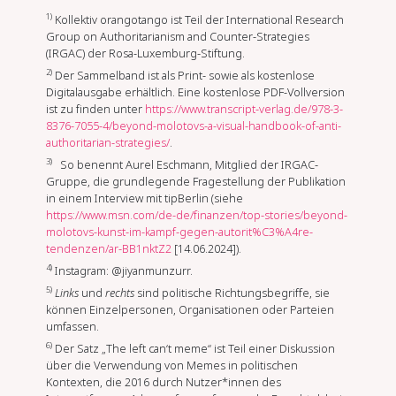
1)
Kollektiv orangotango ist Teil der International Research
Group on Authoritarianism and Counter-Strategies
(IRGAC) der Rosa-Luxemburg-Stiftung.
2)
Der Sammelband ist als Print- sowie als kostenlose
Digitalausgabe erhältlich. Eine kostenlose PDF-Vollversion
ist zu finden unter
https://www.transcript-verlag.de/978-3-
8376-7055-4/beyond-molotovs-a-visual-handbook-of-anti-
authoritarian-strategies/
.
3)
So benennt Aurel Eschmann, Mitglied der IRGAC-
Gruppe, die grundlegende Fragestellung der Publikation
in einem Interview mit tipBerlin (siehe
https://www.msn.com/de-de/finanzen/top-stories/beyond-
molotovs-kunst-im-kampf-gegen-autorit%C3%A4re-
tendenzen/ar-BB1nktZ2
[14.06.2024]).
4)
Instagram: @jiyanmunzurr.
5)
Links
und
rechts
sind politische Richtungsbegriffe, sie
können Einzelpersonen, Organisationen oder Parteien
umfassen.
6)
Der Satz „The left can‘t meme“ ist Teil einer Diskussion
über die Verwendung von Memes in politischen
Kontexten, die 2016 durch Nutzer*innen des