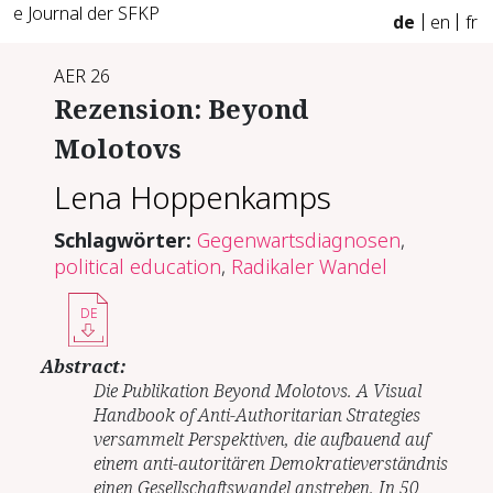
e Journal der SFKP
de
en
fr
AER 26
Rezension: Beyond
Molotovs
Lena Hoppenkamps
Schlagwörter:
Gegenwartsdiagnosen
,
political education
,
Radikaler Wandel
DE
Abstract:
Die Publikation Beyond Molotovs. A Visual
Handbook of Anti-Authoritarian Strategies
versammelt Perspektiven, die aufbauend auf
einem anti-autoritären Demokratieverständnis
einen Gesellschaftswandel anstreben. In 50