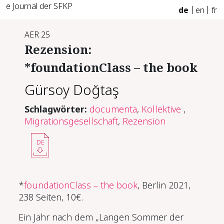
e Journal der SFKP
de
en
fr
AER 25
Rezension:
*foundationClass – the book
Gürsoy Doğtaş
Schlagwörter:
documenta
,
Kollektive
,
Migrationsgesellschaft
,
Rezension
DE
*
foundationClass – the book
, Berlin 2021,
238 Seiten, 10€.
Ein Jahr nach dem „Langen Sommer der