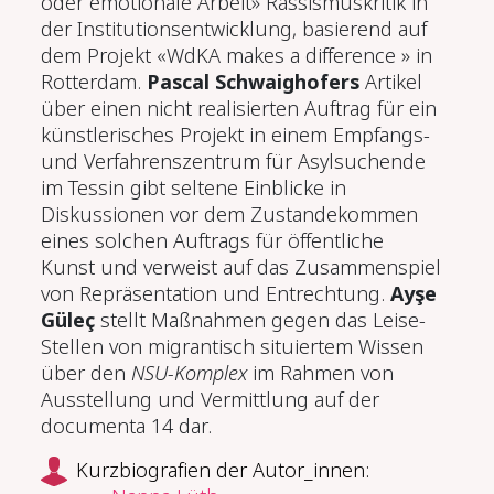
oder emotionale Arbeit» Rassismuskritik in
der Institutionsentwicklung, basierend auf
dem Projekt «WdKA makes a difference » in
Rotterdam.
Pascal Schwaighofers
Artikel
über einen nicht realisierten Auftrag für ein
künstlerisches Projekt in einem Empfangs-
und Verfahrenszentrum für Asylsuchende
im Tessin gibt seltene Einblicke in
Diskussionen vor dem Zustandekommen
eines solchen Auftrags für öffentliche
Kunst und verweist auf das Zusammenspiel
von Repräsentation und Entrechtung.
Ay
ş
e
G
ü
le
ç
stellt Maßnahmen gegen das Leise-
Stellen von migrantisch situiertem Wissen
über den
NSU-Komplex
im Rahmen von
Ausstellung und Vermittlung auf der
documenta 14 dar.
Kurzbiografien der Autor_innen: