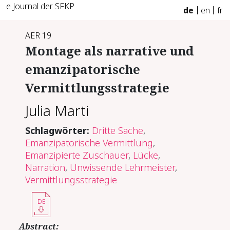
e Journal der SFKP
de
en
fr
AER 19
Montage als narrative und
emanzipatorische
Vermittlungsstrategie
Julia Marti
Schlagwörter:
Dritte Sache
,
Emanzipatorische Vermittlung
,
Emanzipierte Zuschauer
,
Lücke
,
Narration
,
Unwissende Lehrmeister
,
Vermittlungsstrategie
DE
Abstract: