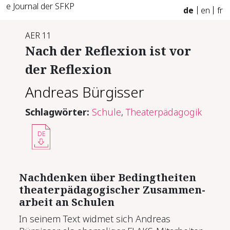
e Journal der SFKP
de
en
fr
AER 11
Nach der Re­fle­xi­on ist vor
der Re­fle­xi­on
Andreas Bürgisser
Schlagwörter:
Schule
,
Theaterpädagogik
DE
Nach­den­ken über Be­dingt­hei­ten
thea­ter­päd­ago­gi­scher Zu­sam­men­
ar­beit an Schu­len
In seinem Text widmet sich Andreas