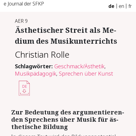
e Journal der SFKP
de
en
fr
AER 9
Äs­the­ti­scher Streit als Me­
dium des Mu­sikun­ter­richts
Christian Rolle
Schlagwörter:
Geschmack/Ästhetik
,
Musikpädagogik
,
Sprechen über Kunst
DE
Zur Be­deu­tung des ar­gu­men­tie­ren­
den Spre­chens über Mu­sik für äs­
the­ti­sche Bil­dung