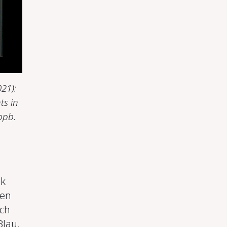
21):
ts in
bpb.
ik
sen
uch
Blau.