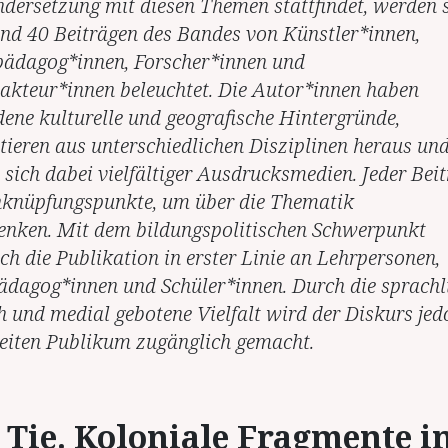
dersetzung mit diesen Themen stattfindet, werden s
und 40 Beiträgen des Bandes von Künstler*innen,
pädagog*innen, Forscher*innen und
akteur*innen beleuchtet. Die Autor*innen haben
dene kulturelle und geografische Hintergründe,
ieren aus unterschiedlichen Disziplinen heraus un
 sich dabei vielfältiger Ausdrucksmedien. Jeder Bei
nknüpfungspunkte, um über die Thematik
nken. Mit dem bildungspolitischen Schwerpunkt
ich die Publikation in erster Linie an Lehrpersonen,
Pädagog*innen und Schüler*innen. Durch die sprachl
ch und medial gebotene Vielfalt wird der Diskurs jed
eiten Publikum zugänglich gemacht.
 Tie. Koloniale Fragmente i