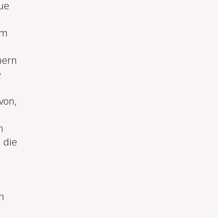
ue
Um
,
hern
e
von,
m
 die
n