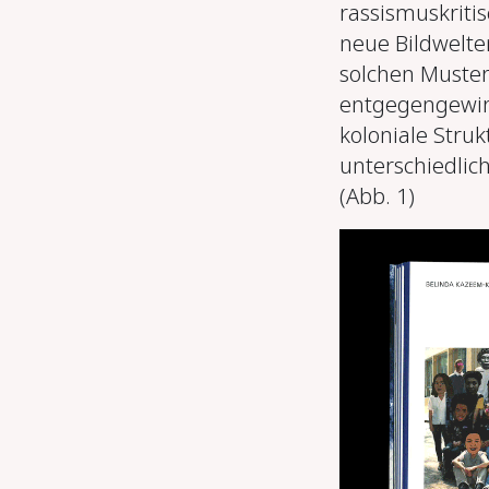
rassismuskriti
neue Bildwelten
solchen Muster
entgegengewir
koloniale Stru
unterschiedlic
(Abb. 1)