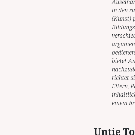
Auseinan
in den r
(Kunst)-
Bildungs
verschie
argument
bedienen
bietet A
nachzude
richtet s
Eltern, 
inhaltli
einem br
Untie To