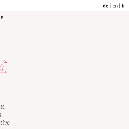
de
en
fr
"
DE
us,
n
tive