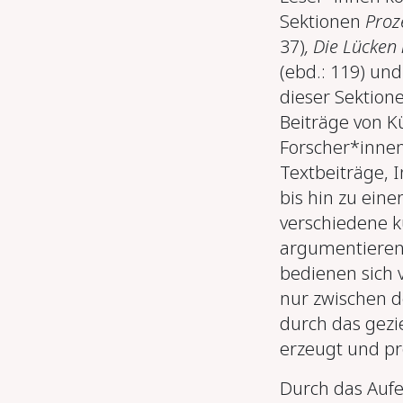
Sektionen
Proz
37)
, Die Lücken
(ebd.: 119)
un
dieser Sektion
Beiträge von K
Forscher*inne
Textbeiträge, I
bis hin zu ein
verschiedene k
argumentieren 
bedienen sich 
nur zwischen d
durch das gezi
erzeugt und p
Durch das Aufe