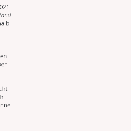
021:
tand
halb
ren
ben
cht
ch
inne