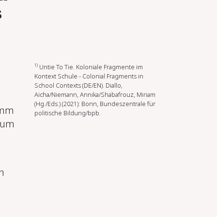
s
1)
Untie To Tie. Koloniale Fragmente im
Kontext Schule - Colonial Fragments in
School Contexts (DE/EN). Diallo,
Aïcha/Niemann, Annika/Shabafrouz, Miriam
(Hg./Eds.) (2021): Bonn, Bundeszentrale für
amm
politische Bildung/bpb.
 um
n