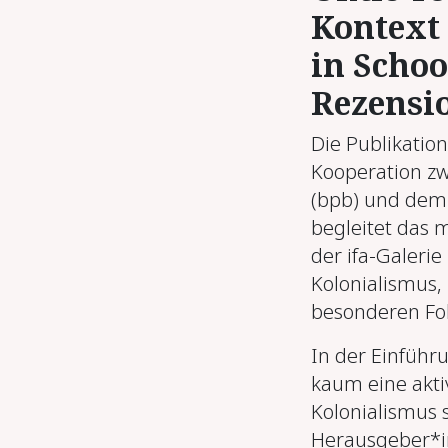
Kontext 
in Schoo
Rezensi
Die Publikatio
Kooperation zw
(bpb) und dem 
begleitet das
der ifa-Galerie
Kolonialismus,
besonderen Fok
In der Einführu
kaum eine akt
Kolonialismus 
Herausgeber*in