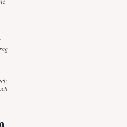
ie
d
trag
ich,
och
m