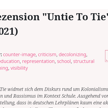
zension "Untie To Tie
021)
r:
counter-image
,
criticism
,
decolonizing
,
 education
,
representation
,
school
,
structural
ning
,
visibility
 Tie widmet sich dem Diskurs rund um Kolonialism
n und Rassismus im Kontext Schule. Ausgehend vo
stellung, dass in deutschen Lehrplänen kaum eine ak