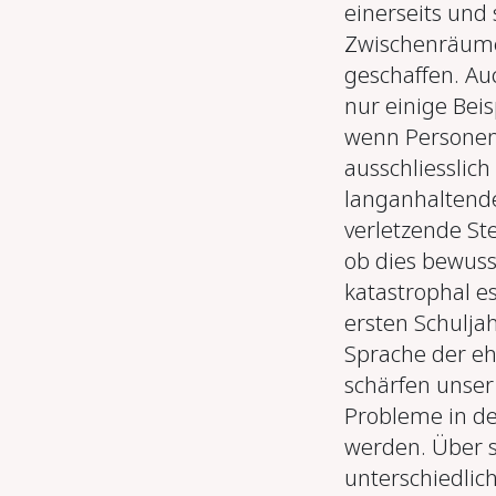
einerseits und
Zwischenräume
geschaffen. Auc
nur einige Beis
wenn Personen,
ausschliesslich
langanhaltend
verletzende St
ob dies bewuss
katastrophal es
ersten Schulja
Sprache der eh
schärfen unser
Probleme in de
werden. Über s
unterschiedli