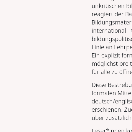
unkritischen B
reagiert der B
Bildungsmateri
international 
bildungspolitis
Linie an Lehrp
Ein explizit fo
möglichst brei
für alle zu öffn
Diese Bestrebun
formalen Mittel
deutsch/englis
erschienen. Zu
über zusätzlich
Leser*innen kö