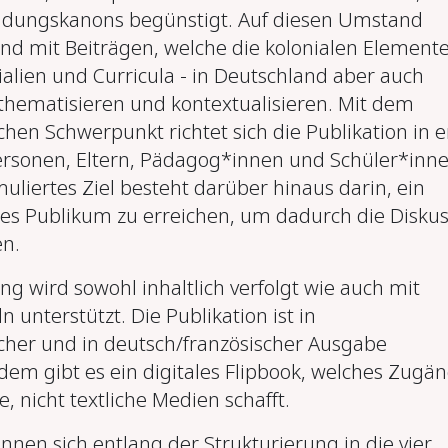
ildungskanons begünstigt. Auf diesen Umstand
and mit Beiträgen, welche die kolonialen Elemente
alien und Curricula - in Deutschland aber auch
- thematisieren und kontextualisieren. Mit dem
chen Schwerpunkt richtet sich die Publikation in e
ersonen, Eltern, Pädagog*innen und Schüler*inne
rmuliertes Ziel besteht darüber hinaus darin, ein
tes Publikum zu erreichen, um dadurch die Diskus
en.
g wird sowohl inhaltlich verfolgt wie auch mit
n unterstützt. Die Publikation ist in
cher und in deutsch/französischer Ausgabe
dem gibt es ein digitales Flipbook, welches Zugä
e, nicht textliche Medien schafft.
nnen sich entlang der Strukturierung in die vier