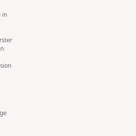
 in
rster
n.
sion
nge