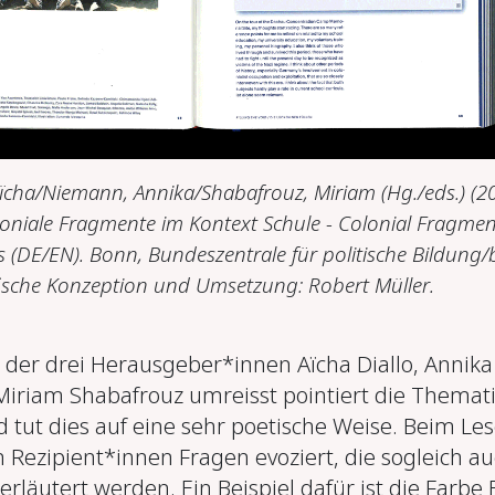
 Aïcha/Niemann, Annika/Shabafrouz, Miriam (Hg./eds.) (20
oloniale Fragmente im Kontext Schule - Colonial Fragmen
 (DE/EN). Bonn, Bundeszentrale für politische Bildung/
ische Konzeption und Umsetzung: Robert Müller.
 der drei Herausgeber*innen Aïcha Diallo, Annika
riam Shabafrouz umreisst pointiert die Themat
 tut dies auf eine sehr poetische Weise. Beim Le
 Rezipient*innen Fragen evoziert, die sogleich a
erläutert werden. Ein Beispiel dafür ist die Farbe 