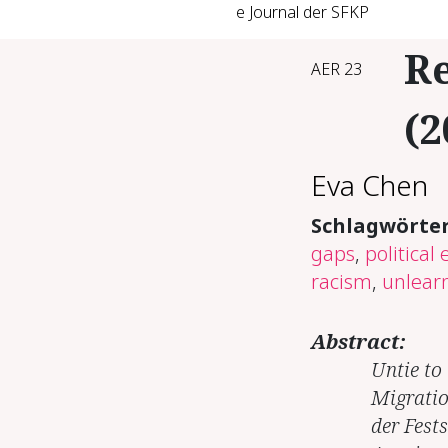
e Journal der SFKP
Re
AER 23
(2
Eva Chen
Schlagwörte
gaps
,
political
racism
,
unlear
Abstract:
Untie to
Migratio
der Fest