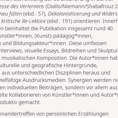
esse des Verlernens
(Diallo/Niemann/Shabafrouz 2
 neu füllen
(ebd.: 57),
Dekolonialisierung
und Widers
d
Kritische Re-Lektüre
(ebd.: 191)
orientieren. Inner
en beinhaltet die Publikation insgesamt rund 40
ünstler*innen, (Kunst)-pädagog*innen,
n und Bildungsakteur*innen. Diese umfassen
nterviews, visuelle Essays, Bildreihen und Skulptu
er musikalischen Komposition. Die Autor*innen ha
ulturelle und geografische Hintergründe,
aus unterschiedlichen Disziplinen heraus und
vielfältige Ausdrucksmedien. Synergien werden ni
en individuellen Beiträgen, sondern vor allem au
elte Kollaborieren von Künstler*innen und Autor*
roduktiv gemacht.
inandertreffen von persönlichen Erzählungen