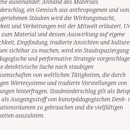
ne auseinander. Anhand des Materials
derschlag, ein Gemisch aus anthropogenen und von
geriebenen Stäuben wird die Wirkungsmacht,
keit und Verkettungen mit der Mitwelt erläutert. 
 zum Material und dessen Auswirkung auf eigene
chkeit, Empfindung, tradierte Ansichten und kulture
nen sichtbar zu machen, wird ein Staubspaziergang 
agogische und performative Strategie vorgeschlage
ine detektivische Suche nach staubigen
ssenschaften von weltlichen Tätigkeiten, die durch
en Wertesysteme und tradierte Vorstellungen von
ungen hinterfragen. Staubniederschlag gilt als Beispi
 als Ausgangsstoff von kunstpädagogischen Denk- 
tationsräumen zu gebrauchen und die vielfältigen
eiten auszuloten.