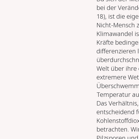
bei der Verände
18), ist die e
Nicht-Mensch zu
Klimawandel ist
Kräfte bedinge
differenzieren
überdurchschni
Welt über ihre 
extremere Wett
Überschwemmun
Temperatur auf
Das Verhältnis,
entscheidend f
Kohlenstoffdio
betrachten. Wi
Pilzsporen und