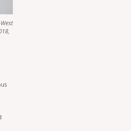
-West
018,
aus
d