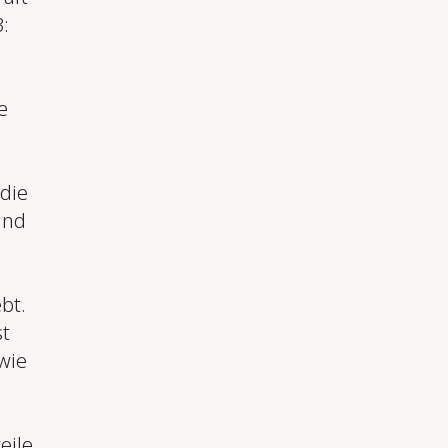
:
e
die
ind
bt.
st
wie
eile,