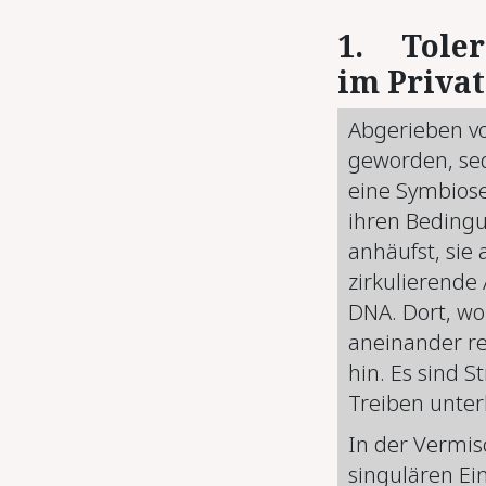
1.
Toler
im Priva
Abgerieben vo
geworden, sed
eine Symbios
ihren Beding
anhäufst, sie 
zirkulierende
DNA. Dort, wo
aneinander re
hin. Es sind S
Treiben unter
In der Vermis
singulären Ei