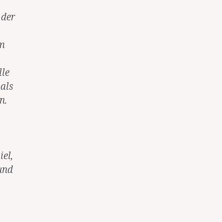
 der
Um
lle
als
n.
el,
und