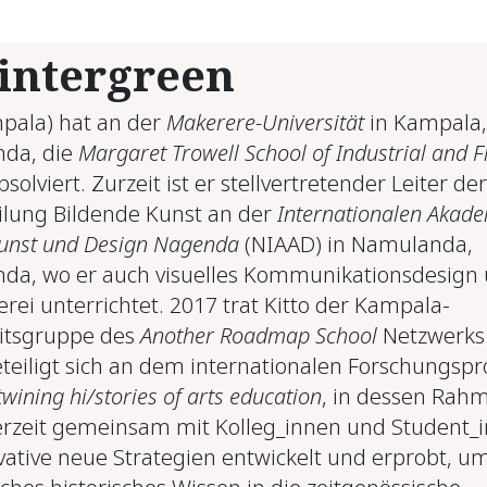
intergreen
pala) hat an der
Makerere-Universität
in Kampala,
da, die
Margaret Trowell School of Industrial and F
bsolviert. Zurzeit ist er stellvertretender Leiter der
ilung Bildende Kunst an der
Internationalen Akad
Kunst und Design Nagenda
(NIAAD) in Namulanda,
da, wo er auch visuelles Kommunikationsdesign
rei unterrichtet. 2017 trat Kitto der Kampala-
itsgruppe des
Another Roadmap School
Netzwerks 
eteiligt sich an dem internationalen Forschungspr
twining hi/stories of arts education
, in dessen Rah
erzeit gemeinsam mit Kolleg_innen und Student_
vative neue Strategien entwickelt und erprobt, u