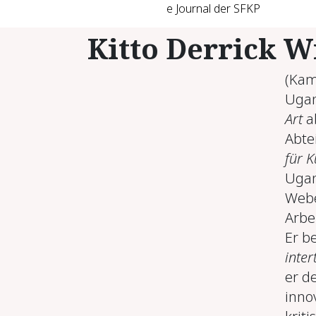
e Journal der SFKP
Kitto Derrick W
(Kam
Ugan
Art
a
Abte
für 
Ugan
Webe
Arbe
Er b
inter
er d
inno