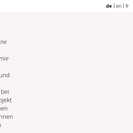
de
en
fr
ine
emie
 und
bei.
ojekt
men
innen
m