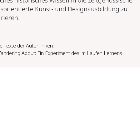
isches historisches Wissen in die zeitgenössische
isorientierte Kunst- und Designausbildung zu
grieren.
e Texte der Autor_innen:
andering About: Ein Experiment des im Laufen Lernens