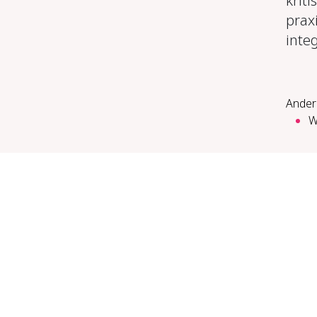
krit
prax
inte
Ander
W