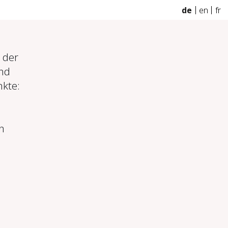
de
en
fr
 der
und
nkte:
n