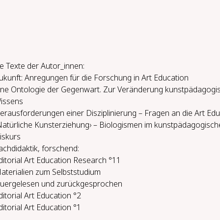
e Texte der Autor_innen:
ukunft: Anregungen für die Forschung in Art Education
ine Ontologie der Gegenwart. Zur Veränderung kunstpädagogi
issens
erausforderungen einer Disziplinierung – Fragen an die Art Ed
Natürliche Kunsterziehung› – Biologismen im kunstpädagogisch
iskurs
ach­di­dak­tik, for­schend:
ditorial Art Education Research °11
aterialien zum Selbststudium
uer­ge­le­sen und zu­rück­ge­spro­chen
ditorial Art Education °2
ditorial Art Education °1