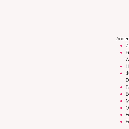
Ander
Z
E
W
H
‹
D
F
E
M
Q
E
E