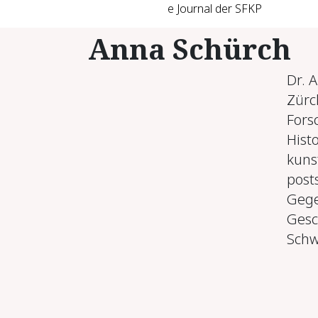
e Journal der SFKP
Anna Schürch
Dr. 
Zürc
Fors
Hist
kuns
post
Gege
Gesc
Schw