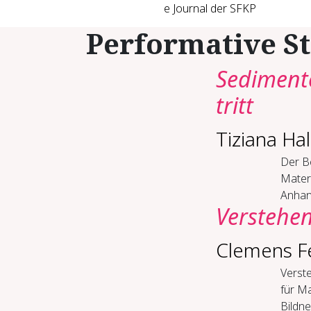
e Journal der SFKP
Performative St
Sedimente
tritt
Tiziana Ha
Der Be
Mater
Anhand
Verstehen
Clemens F
Verste
für M
Bildne