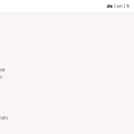
de
en
fr
mit
r.
mats