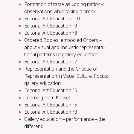
For­ma­tion of taste as «do­ing na­tion»:
ob­ser­va­tions while tak­ing a break
Editorial Art Education °10
Editorial Art Education °9
Editorial Art Education °8
Or­dered Bod­ies, em­bod­ied Or­ders –
about vi­su­al and lin­guis­tic rep­re­sen­ta­
tion­al pat­terns of gallery ed­u­ca­tion
Editorial Art Education °7
Representation and the Critique of
Representation in Visual Culture. Focus:
gallery education
Editorial Art Education °6
Lear­ning from Kas­sel
Editorial Art Education °5
Editorial Art Education °3
Gallery ed­u­ca­tion – per­for­mance – the
dif­fer­end