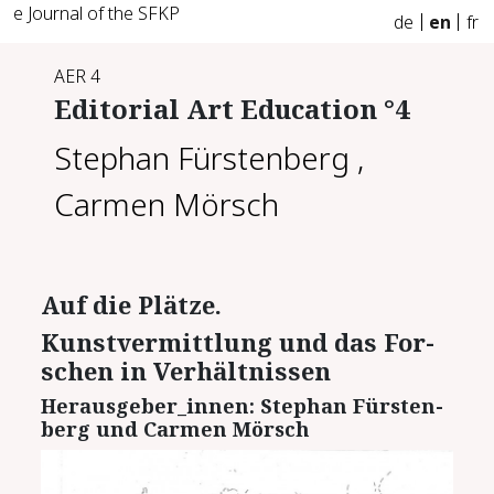
e Journal of the SFKP
de
en
fr
AER 4
Editorial Art Education °4
Stephan Fürstenberg
,
Carmen Mörsch
Auf die Plät­ze.
Kunst­ver­mitt­lung und das For­
schen in Ver­hält­nis­sen
Her­aus­ge­ber_in­nen: Ste­phan Fürs­ten­
berg und Car­men Mörsch