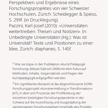
Perspektiven und Ergebnisse eines
Forschungsprojektes von vier Schweizer
Hochschulen, Zürich: Scheidegger & Spiess,
S. 299f. (in Drucklegung).
Pazzini, Karl-Josef (2010): «Universitäten
weitertreiben. Thesen und Notizen». In:
Unbedingte Universitäten (Hg.): Was ist
Universität? Texte und Positionen zu einer
Idee, Zürich: diaphanes, S. 145f.
1)
Wie sie bspw. in der Publikation «Kunst Pädagogik
Forschung» (Meyer/Sabisch 2009) mit dem Fokus auf
Methoden, Inhalte, Gegenstände und Fragen der
Kunstpädagogik aufgegriffen werden.
2)
Ein signifikantes Beispiel ist das abgeschlossene DORE-
Forschungsprojekt «Kunstvermittlung in Transformation»
(KiT), in dem sich Prozesse der Profilbildung der
einzelnen beteiligten Forschungsstandorte in der
Schweiz auf die Ausrichtung und Ausgestaltung der
gemeinsamen Forschungsarbeit innerhalb des Projekts