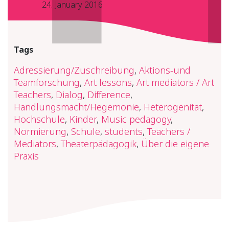
24. January 2016
Tags
Adressierung/Zuschreibung
,
Aktions-und
Teamforschung
,
Art lessons
,
Art mediators / Art
Teachers
,
Dialog
,
Difference
,
Handlungsmacht/Hegemonie
,
Heterogenität
,
Hochschule
,
Kinder
,
Music pedagogy
,
Normierung
,
Schule
,
students
,
Teachers /
Mediators
,
Theaterpädagogik
,
Über die eigene
Praxis