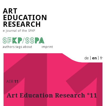
1
ART
EDUCATION
RESEARCH
e Journal of the SFKP
authors
tags
about
imprint
de
en
fr
AER
11
Art Education Research °11