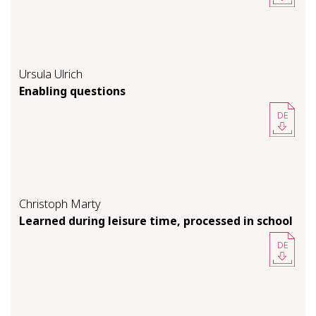
Ursula Ulrich
En­ab­ling ques­ti­ons
DE
Christoph Marty
Learned dur­ing leisure time, processed in school
DE