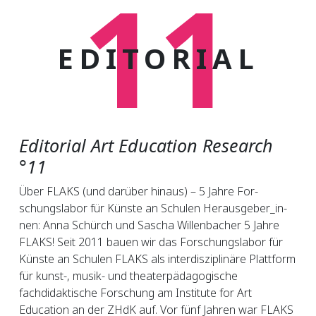
11
EDITORIAL
Editorial Art Education Research
°11
Über FLAKS (und dar­über hin­aus) – 5 Jah­re For­
schungs­la­bor für Küns­te an Schu­len Her­aus­ge­ber_in­
nen: An­na Schürch und Sa­scha Wil­len­ba­cher 5 Jahre
FLAKS! Seit 2011 bauen wir das Forschungslabor für
Künste an Schulen FLAKS als interdisziplinäre Plattform
für kunst-, musik- und theaterpädagogische
fachdidaktische Forschung am Institute for Art
Education an der ZHdK auf. Vor fünf Jahren war FLAKS