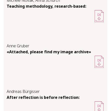
Michèle Novak
,
Anna Schürch
Teach­ing method­ol­o­gy, re­search-​based:
DE
Anne Gruber
«At­tached, please find my im­age archive»
DE
Andreas Bürgisser
Af­ter re­flec­tion is be­fore re­flec­tion:
DE