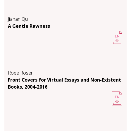
Jianan Qu
A Gen­tle Raw­ness
EN
Roee Rosen
Front Cov­ers for Vir­tu­al Es­says and Non-​Ex­is­tent
Books, 2004-​2016
EN