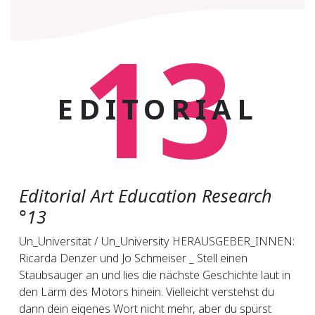
13
EDITORIAL
Editorial Art Education Research
°13
Un_Uni­ver­sität / Un_Uni­ver­si­ty HER­AUS­GE­BER_IN­NEN:
Ri­car­da Den­zer und Jo Schmei­ser _ Stell einen
Staubsauger an und lies die nächste Geschichte laut in
den Lärm des Motors hinein. Vielleicht verstehst du
dann dein eigenes Wort nicht mehr, aber du spürst