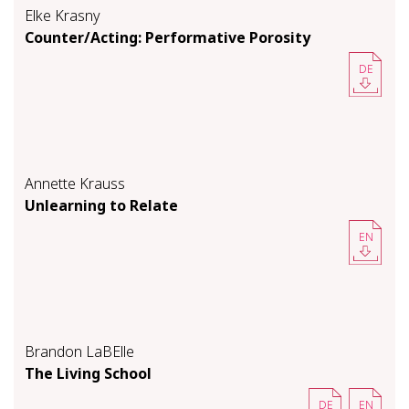
Elke Krasny
Counter/Act­ing: Per­for­ma­tive Poros­i­ty
DE
Annette Krauss
Un­learn­ing to Re­late
EN
Brandon LaBElle
The Liv­ing School
DE
EN