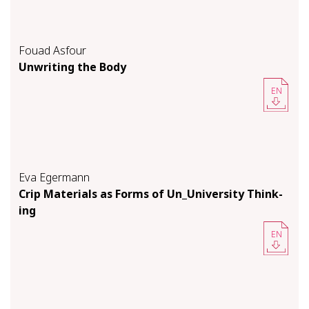
Fouad Asfour
Un­writ­ing the Body
EN
Eva Egermann
Crip Ma­te­ri­als as Forms of Un_Uni­ver­si­ty Think­
ing
EN