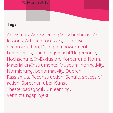
29. March 2017
Tags
Ableismus
,
Adressierung/Zuschreibung
,
Art
lessons
,
Artistic processes
,
collective
,
deconstruction
,
Dialog
,
empowerment
,
Feminismus
,
Handlungsmacht/Hegemonie
,
Hochschule
,
In-Exklusion
,
Körper und Norm
,
Materialien/Instrumente
,
Museum
,
normativity
,
Normierung
,
performativity
,
Queren
,
Rassismus
,
Reconstruction
,
Schule
,
spaces of
action
,
Sprechen über Kunst
,
Theaterpädagogik
,
Unlearning
,
Vermittlungsprojekt