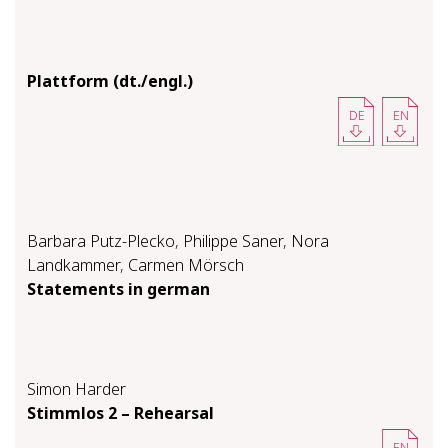
Plattform (dt./engl.)
DE
EN
Barbara Putz-Plecko
,
Philippe Saner
,
Nora
Landkammer
,
Carmen Mörsch
Statements in german
Simon Harder
Stimm­los 2 – Re­hearsal
EN