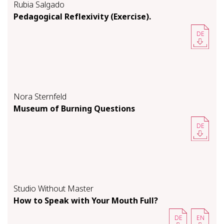
Rubia Salgado
Ped­a­gog­i­cal Re­flex­iv­i­ty (Ex­er­cise).
DE
Nora Sternfeld
Mu­se­um of Burn­ing Ques­tions
DE
Studio Without Master
How to Speak with Your Mouth Full?
DE
EN