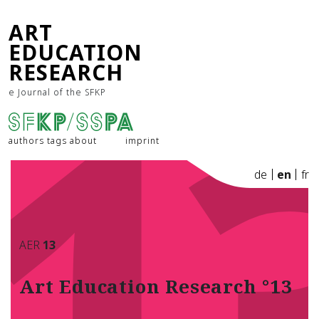
1
ART
EDUCATION
RESEARCH
e Journal of the SFKP
authors
tags
about
imprint
de
en
fr
AER
13
Art Education Research °13