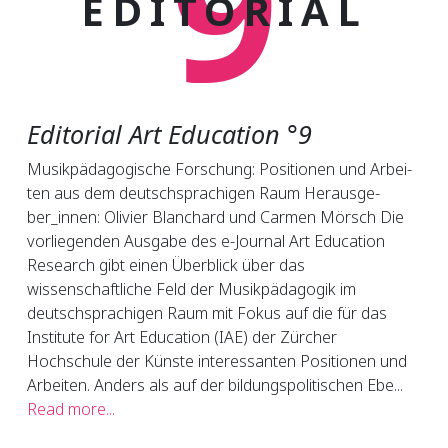
9
EDITORIAL
Editorial Art Education °9
Mu­sik­päd­ago­gi­sche For­schung: Po­si­tio­nen und Ar­bei­
ten aus dem deutsch­spra­chi­gen Raum Her­aus­ge­
ber_in­nen: Oli­vi­er Blan­chard und Car­men Mörsch Die
vorliegenden Ausgabe des e-Journal Art Education
Research gibt einen Überblick über das
wissenschaftliche Feld der Musikpädagogik im
deutschsprachigen Raum mit Fokus auf die für das
Institute for Art Education (IAE) der Zürcher
Hochschule der Künste interessanten Positionen und
Arbeiten. Anders als auf der bildungspolitischen Ebe...
Read more...