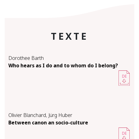
TEXTE
Dorothee Barth
Who hears as I do and to whom do I be­long?
DE
Olivier Blanchard
,
Jürg Huber
Be­tween canon an so­cio-​cul­ture
DE