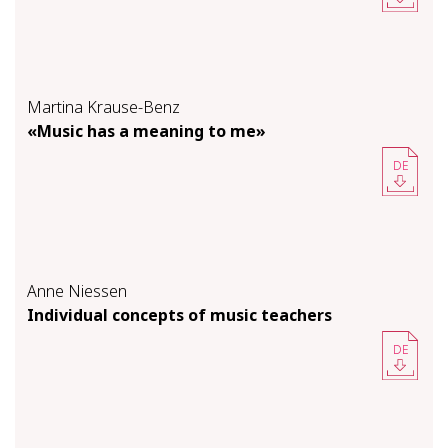
Martina Krause-Benz
«Mu­sic has a mean­ing to me»
DE
Anne Niessen
In­di­vid­ual con­cepts of mu­sic teach­ers
DE