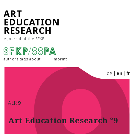
9
ART
EDUCATION
RESEARCH
e Journal of the SFKP
authors
tags
about
imprint
de
en
fr
AER
9
Art Education Research °9