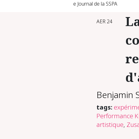
e Journal de la SSPA
La
AER 24
c
re
d'
Benjamin 
tags:
expérime
Performance K
artistique
,
Zus