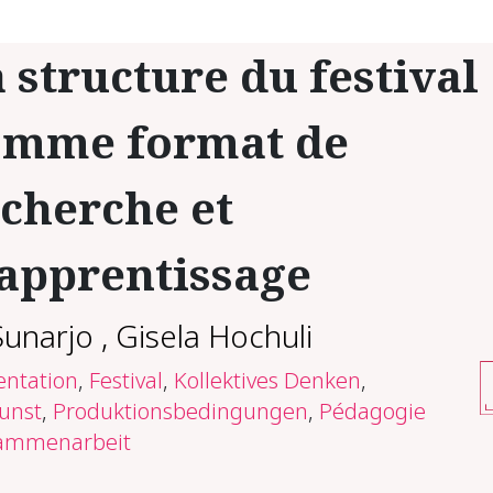
 structure du festival
omme format de
cherche et
apprentissage
Sunarjo
,
Gisela Hochuli
ntation
,
Festival
,
Kollektives Denken
,
unst
,
Produktionsbedingungen
,
Pédagogie
ammenarbeit