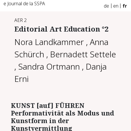
e Journal de la SSPA
de
en
fr
AER 2
Editorial Art Education °2
Nora Landkammer
,
Anna
Schürch
,
Bernadett Settele
,
Sandra Ortmann
,
Danja
Erni
KUNST [auf] FÜHREN
Performativität als Modus und
Kunstform in der
Kunstvermittlung