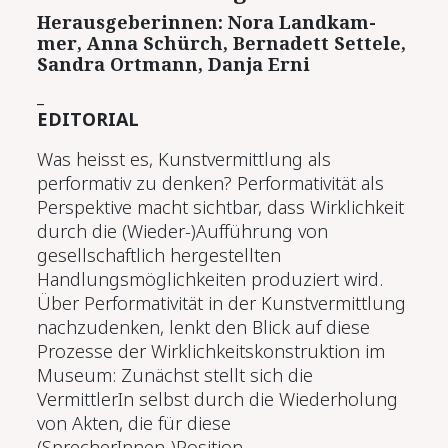
Her­aus­ge­be­rin­nen: No­ra Land­kam­
mer, An­na Schürch, Ber­na­dett Set­te­le,
San­dra Ort­mann, Dan­ja Er­ni
_
EDITORIAL
Was heisst es, Kunstvermittlung als
performativ zu denken? Performativität als
Perspektive macht sichtbar, dass Wirklichkeit
durch die (Wieder-)Aufführung von
gesellschaftlich hergestellten
Handlungsmöglichkeiten produziert wird.
Über Performativität in der Kunstvermittlung
nachzudenken, lenkt den Blick auf diese
Prozesse der Wirklichkeitskonstruktion im
Museum: Zunächst stellt sich die
VermittlerIn selbst durch die Wiederholung
von Akten, die für diese
(SprecherInnen-)Position