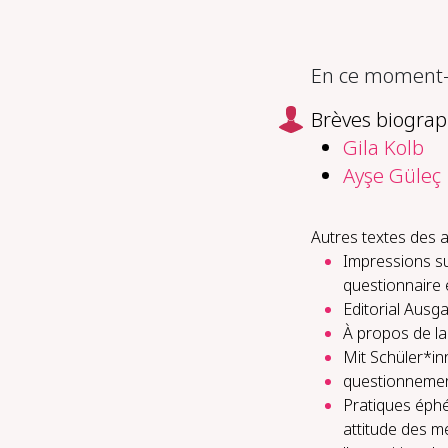
En ce moment-m
Brèves biograp
Gila Kolb
Ayşe Güleç
Autres textes des a
Impressions su
questionnaire 
Editorial Ausg
À propos de la
Mit Schüler*i
questionnement
Pratiques éphé
attitude des m