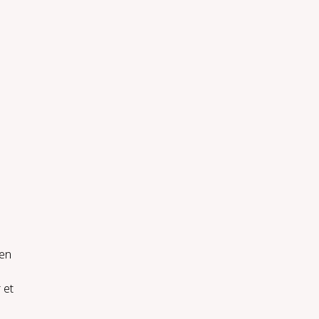
gen
 et