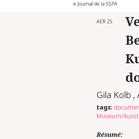
e Journal de la SSPA
V
AER 25
Be
Ku
do
Gila Kolb
,
tags:
documen
Museum/Ausst
Résumé: