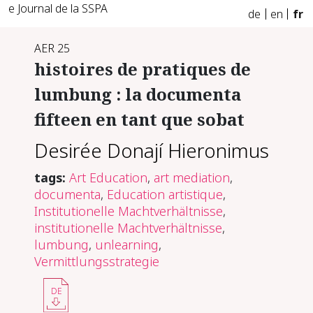
e Journal de la SSPA
de
en
fr
AER 25
histoires de pratiques de
lumbung : la documenta
fifteen en tant que sobat
Desirée Donají Hieronimus
tags:
Art Education
,
art mediation
,
documenta
,
Education artistique
,
Institutionelle Machtverhältnisse
,
institutionelle Machtverhältnisse
,
lumbung
,
unlearning
,
Vermittlungsstrategie
DE