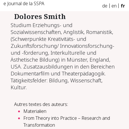
e Journal de la SSPA
de
en
fr
Dolores Smith
Studium Erziehungs- und
Sozialwissenschaften, Anglistik, Romanistik,
(Schwerpunkte Kreativitäts- und
Zukunftsforschung/ Innovationsforschung-
und -förderung, Interkulturelle und
Ästhetische Bildung) in Münster, England,
USA. Zusatzausbildungen in den Bereichen
Dokumentarfilm und Theaterpädagogik.
Tätigkeitsfelder: Bildung, Wissenschaft,
Kultur.
Autres textes des auteurs:
Materialien
From The­o­ry in­to Prac­tice – Re­search and
Trans­for­ma­tion