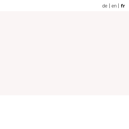
de
en
fr