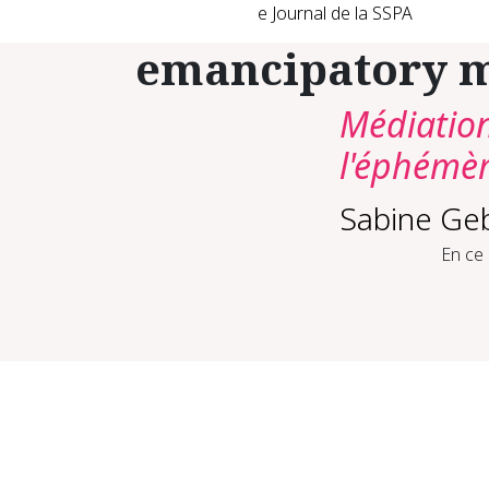
e Journal de la SSPA
emancipatory m
Médiatio
l'éphémè
Sabine Geb
En ce