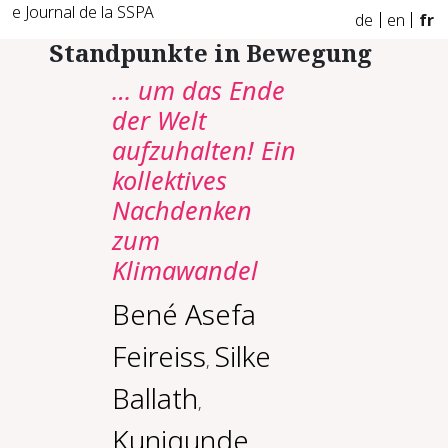
e Journal de la SSPA
de
en
fr
Standpunkte in Bewegung
… um das Ende
der Welt
aufzuhalten! Ein
kollektives
Nachdenken
zum
Klimawandel
Bené Asefa
Feireiss
Silke
,
Ballath
,
Kunigunde