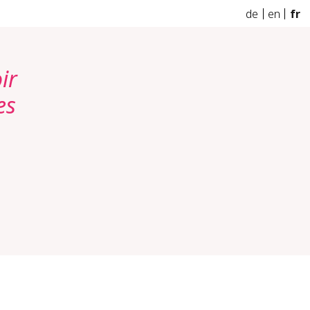
de
en
fr
ir
es