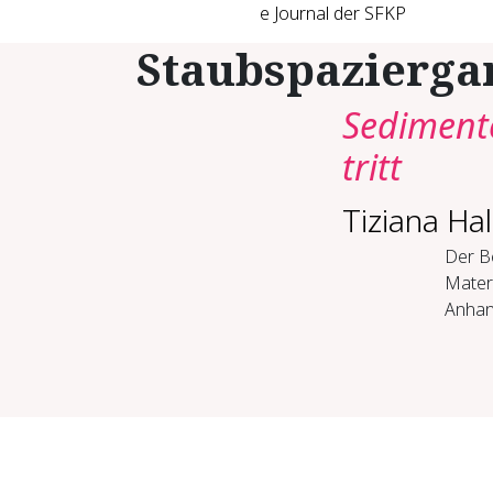
e Journal der SFKP
Staubspazierga
Sedimente
tritt
Tiziana Ha
Der Be
Mater
Anhand