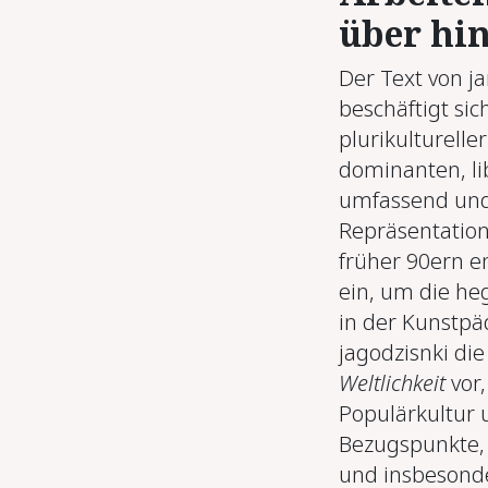
über hin
Der Text von ja
beschäftigt sic
plurikulturell
dominanten, li
umfassend und 
Repräsentation
früher 90ern e
ein, um die he
in der Kunstpä
jagodzisnki d
Weltlichkeit
vor,
Populärkultur 
Bezugspunkte, 
und insbesonder