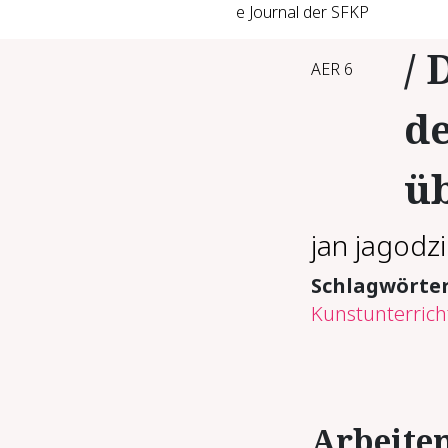
e Journal der SFKP
/ 
AER 6
de
üb
jan jagodzi
Schlagwörte
Kunstunterrich
Ar­bei­t