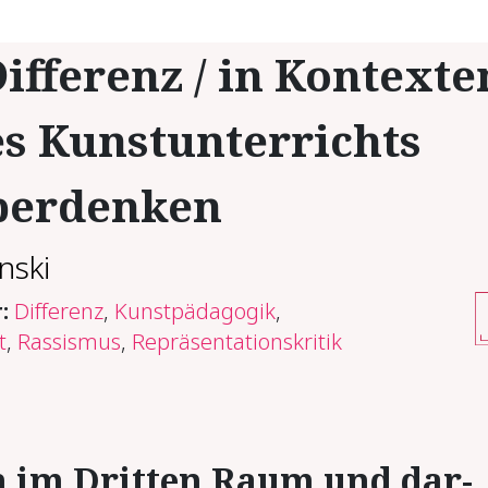
Dif­fe­renz / in Kon­tex­te
s Kunstun­ter­richts
er­den­ken
nski
r:
Differenz
,
Kunstpädagogik
,
t
,
Rassismus
,
Repräsentationskritik
en im Drit­ten Raum und dar­