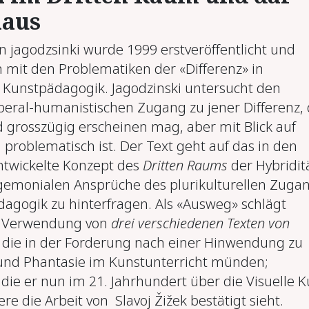
­aus
n jagodzsinki wurde 1999 erstveröffentlicht und
h mit den Problematiken der «Differenz» in
er Kunstpädagogik. Jagodzinski untersucht den
beral-humanistischen Zugang zu jener Differenz, 
grosszügig erscheinen mag, aber mit Blick auf
 problematisch ist. Der Text geht auf das in den
ntwickelte Konzept des
Dritten Raums
der Hybridit
gemonialen Ansprüche des plurikulturellen Zuga
dagogik zu hinterfragen. Als «Ausweg» schlägt
ie Verwendung von
drei verschiedenen Texten von
 die in der Forderung nach einer Hinwendung zu
und Phantasie im Kunstunterricht münden;
die er nun im 21. Jahrhundert über die Visuelle K
e die Arbeit von Slavoj Žižek bestätigt sieht.