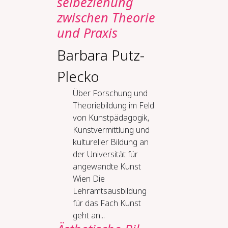
sel­be­zie­hung
zwi­schen Theo­rie
und Pra­xis
Barbara Putz-
Plecko
Über Forschung und
Theoriebildung im Feld
von Kunstpädagogik,
Kunstvermittlung und
kultureller Bildung an
der Universität für
angewandte Kunst
Wien Die
Lehramtsausbildung
für das Fach Kunst
geht an...