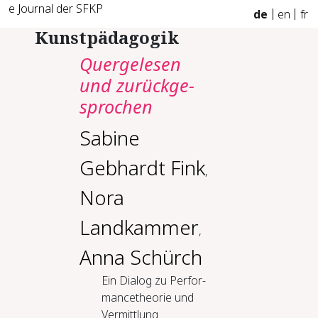
e Journal der SFKP
de
en
fr
Kunstpädagogik
Quer­ge­le­sen
und zu­rück­ge­
spro­chen
Sabine
Gebhardt Fink
,
Nora
Landkammer
,
Anna Schürch
Ein Dia­log zu Per­for­
mance­theo­rie und
Ver­mitt­lung