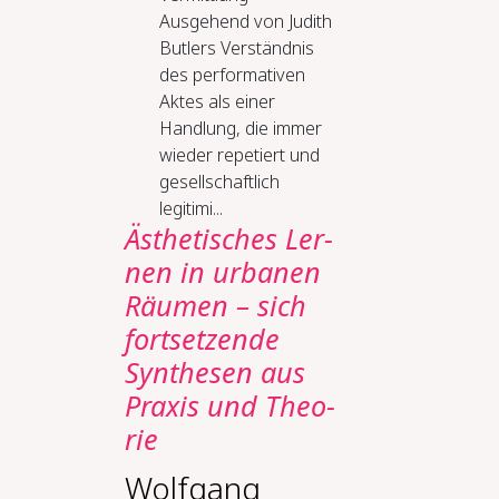
Ausgehend von Judith
Butlers Verständnis
des performativen
Aktes als einer
Handlung, die immer
wieder repetiert und
gesellschaftlich
legitimi...
Äs­the­ti­sches Ler­
nen in ur­ba­nen
Räu­men – sich
fort­set­zen­de
Syn­the­sen aus
Pra­xis und Theo­
rie
Wolfgang