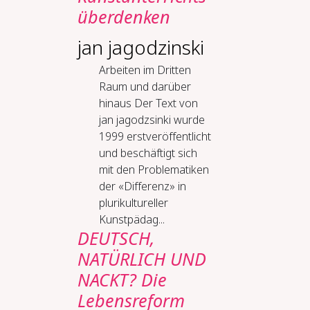
über­den­ken
jan jagodzinski
Ar­bei­ten im Drit­ten
Raum und dar­über
hin­aus Der Text von
jan jagodzsinki wurde
1999 erstveröffentlicht
und beschäftigt sich
mit den Problematiken
der «Differenz» in
plurikultureller
Kunstpädag...
DEUTSCH,
NATÜRLICH UND
NACKT? Die
Lebensreform