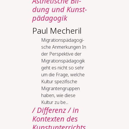
Äs­the­ti­sche Bil­
dung und Kunst­
päd­ago­gik
Paul Mecheril
Mi­gra­ti­ons­päd­ago­gi­
sche An­mer­kun­gen In
der Perspektive der
Migrationspädagogik
geht es nicht so sehr
um die Frage, welche
Kultur spezifische
Migrantengruppen
haben, wie diese
Kultur zu be...
/ Dif­fe­renz / in
Kon­tex­ten des
Kunstun­ter­richts