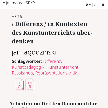
e Journal der SFKP
de
en
fr
AER 6
/ Dif­fe­renz / in Kon­tex­ten
des Kunstun­ter­richts über­
den­ken
jan jagodzinski
Schlagwörter:
Differenz
,
Kunstpädagogik
,
Kunstunterricht
,
Rassismus
,
Repräsentationskritik
DE
EN
Ar­bei­ten im Drit­ten Raum und dar­