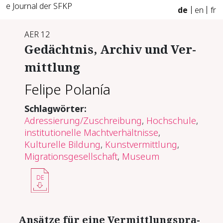
e Journal der SFKP
de
en
fr
AER 12
Ge­dächt­nis, Ar­chiv und Ver­
mitt­lung
Felipe Polanía
Schlagwörter:
Adressierung/Zuschreibung
,
Hochschule
,
institutionelle Machtverhältnisse
,
Kulturelle Bildung
,
Kunstvermittlung
,
Migrationsgesellschaft
,
Museum
DE
An­sät­ze für ei­ne Ver­mitt­lungs­pra­