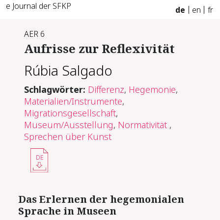
e Journal der SFKP
de
en
fr
AER 6
Auf­ris­se zur Re­fle­xi­vi­tät
Rúbia Salgado
Schlagwörter:
Differenz
,
Hegemonie
,
Materialien/Instrumente
,
Migrationsgesellschaft
,
Museum/Ausstellung
,
Normativität
,
Sprechen über Kunst
DE
Das Er­ler­nen der he­ge­mo­nia­len
Spra­che in Mu­se­en