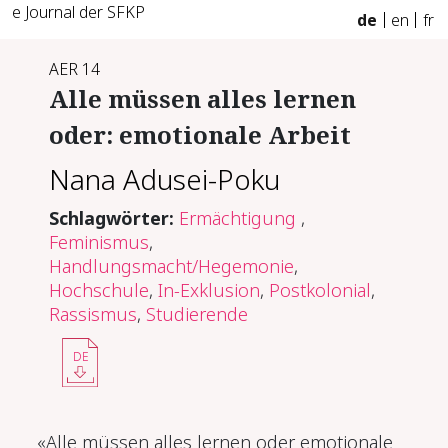
e Journal der SFKP
de
en
fr
AER 14
Al­le müs­sen al­les ler­nen
oder: emo­tio­na­le Ar­beit
Nana Adusei-Poku
Schlagwörter:
Ermächtigung
,
Feminismus
,
Handlungsmacht/Hegemonie
,
Hochschule
,
In-Exklusion
,
Postkolonial
,
Rassismus
,
Studierende
DE
«Alle müssen alles lernen oder emotionale