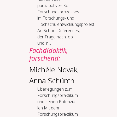
partizipativen Ko-
Forschungsprozesses
im Forschungs- und
Hochschulentwicklungsprojekt
Art.School.Differences,
der Frage nach, ob
und in...
Fach­di­dak­tik,
for­schend:
Michèle Novak
,
Anna Schürch
Über­le­gun­gen zum
For­schungs­prak­ti­kum
und sei­nen Po­ten­zia­
len Mit dem
Forschungspraktikum