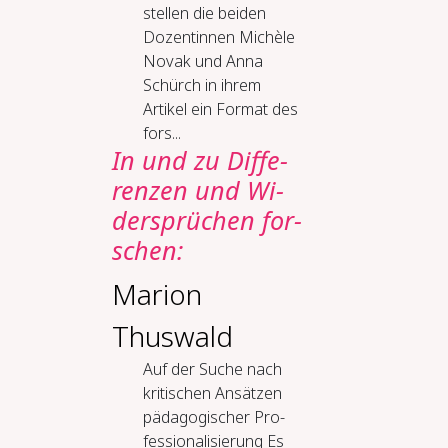
stellen die beiden
Dozentinnen Michèle
Novak und Anna
Schürch in ihrem
Artikel ein Format des
fors...
In und zu Dif­fe­
ren­zen und Wi­
der­sprü­chen for­
schen:
Marion
Thuswald
Auf der Su­che nach
kri­ti­schen An­sät­zen
päd­ago­gi­scher Pro­
fes­sio­na­li­sie­rung Es