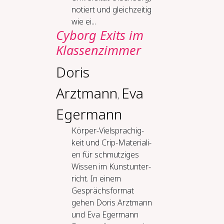
notiert und gleichzeitig
wie ei...
Cy­borg Exits im
Klas­sen­zim­mer
Doris
Arztmann
Eva
,
Egermann
Kör­per-​Viel­spra­chig­
keit und Crip-​Ma­te­ria­li­
en für schmut­zi­ges
Wis­sen im Kunstun­ter­
richt. In einem
Gesprächsformat
gehen Doris Arztmann
und Eva Egermann