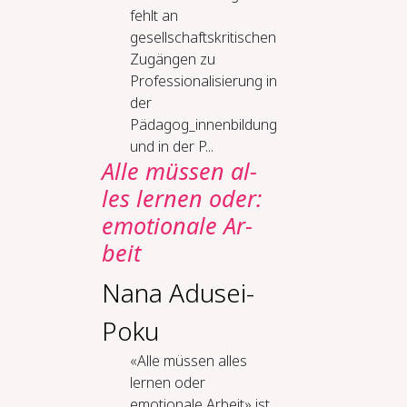
fehlt an
gesellschaftskritischen
Zugängen zu
Professionalisierung in
der
Pädagog_innenbildung
und in der P...
Al­le müs­sen al­
les ler­nen oder:
emo­tio­na­le Ar­
beit
Nana Adusei-
Poku
«Alle müssen alles
lernen oder
emotionale Arbeit» ist