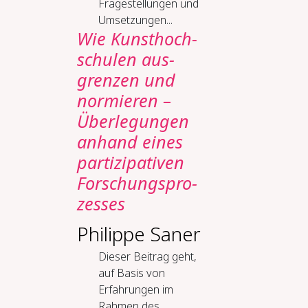
Fragestellungen und
Umsetzungen...
Wie Kunst­hoch­
schu­len aus­
gren­zen und
nor­mie­ren –
Über­le­gun­gen
an­hand ei­nes
par­ti­zi­pa­ti­ven
For­schungs­pro­
zes­ses
Philippe Saner
Dieser Beitrag geht,
auf Basis von
Erfahrungen im
Rahmen des