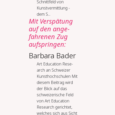
Schnittfeld von
Kunstvermittlung -
dem S...
Mit Ver­spä­tung
auf den an­ge­
fah­re­nen Zug
auf­sprin­gen:
Barbara Bader
Art Edu­ca­ti­on Re­se­
arch an Schwei­zer
Kunst­hoch­schu­len Mit
diesem Beitrag wird
der Blick auf das
schweizerische Feld
von Art Education
Research gerichtet,
welches sich aus Sicht