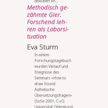
diskutiert kri...
Me­tho­disch ge­
zähm­te Gier.
For­schend leh­
ren als La­bor­si­
tua­ti­on
Eva Sturm
In einem
Forschungstagebuch
wurden Verlauf und
Ereignisse des
Seminars «How to
draw Sound.
Ästhetische
Übersetzungsfragen»
(SoSe 2001, C.v.O.
Universität Oldenburg)