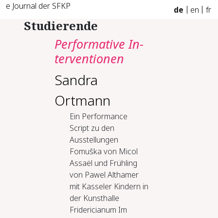
e Journal der SFKP
de
en
fr
Studierende
Per­for­ma­tive In­
ter­ven­tio­nen
Sandra
Ortmann
Ein Performance
Script zu den
Ausstellungen
Fomuška von Micol
Assaël und Frühling
von Pawel Althamer
mit Kasseler Kindern in
der Kunsthalle
Fridericianum Im