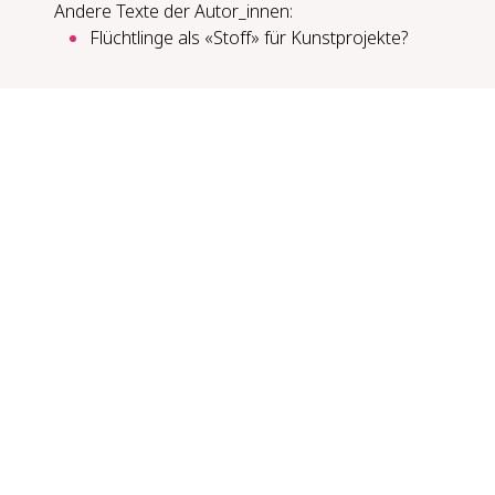
Andere Texte der Autor_innen:
Flücht­lin­ge als «Stoff» für Kunst­pro­jek­te?