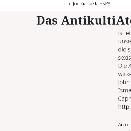
e Journal de la SSPA
Das AntikultiAt
ist 
unser
die s
sexi
Die A
wirk
John
Isma
Capr
http:
Autres