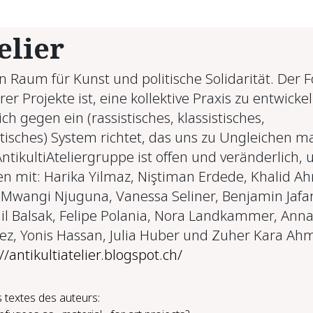
elier
ein Raum für Kunst und politische Solidarität. Der 
er Projekte ist, eine kollektive Praxis zu entwickel
ich gegen ein (rassistisches, klassistisches,
stisches) System richtet, das uns zu Ungleichen m
ntikultiAteliergruppe ist offen und veränderlich, u
en mit: Harika Yilmaz, Niştiman Erdede, Khalid A
 Mwangi Njuguna, Vanessa Seliner, Benjamin Jafar
il Balsak, Felipe Polania, Nora Landkammer, Anna
ez, Yonis Hassan, Julia Huber und Zuher Kara Ah
//antikultiatelier.blogspot.ch/
 textes des auteurs: