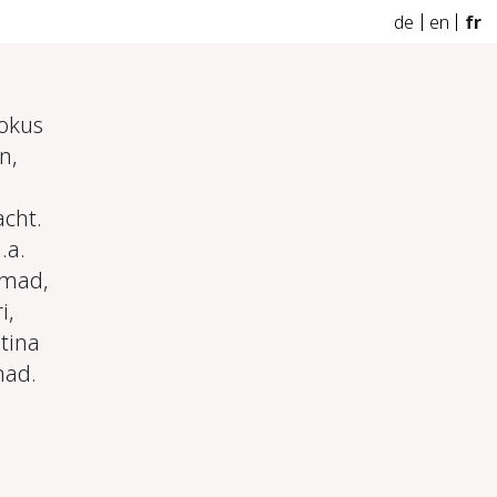
de
en
fr
Fokus
n,
acht.
.a.
hmad,
i,
tina
mad.