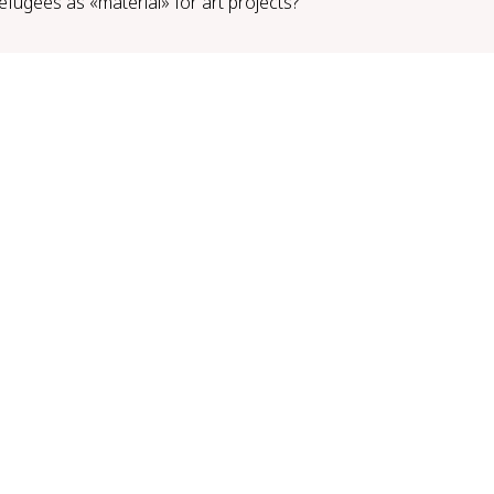
efugees as «ma­te­r­i­al» for art projects?