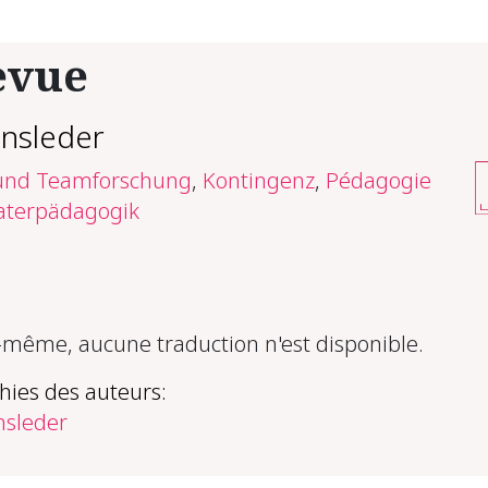
evue
insleder
-und Teamforschung
,
Kontingenz
,
Pédagogie
aterpädagogik
ême, aucune traduction n'est disponible.
hies des auteurs:
nsleder