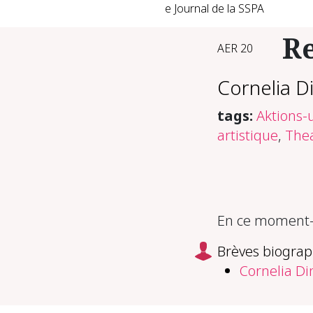
e Journal de la SSPA
R
AER 20
Cornelia D
tags:
Aktions
artistique
,
The
En ce moment-m
Brèves biograp
Cornelia Di