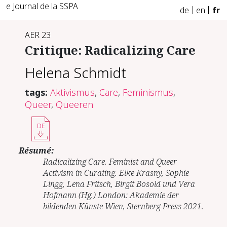
e Journal de la SSPA
de
en
fr
AER 23
Critique: Radicalizing Care
Helena Schmidt
tags:
Aktivismus
,
Care
,
Feminismus
,
Queer
,
Queeren
DE
Résumé:
Radicalizing Care. Feminist and Queer
Activism in Curating. Elke Krasny, Sophie
Lingg, Lena Fritsch, Birgit Bosold und Vera
Hofmann (Hg.) London: Akademie der
bildenden Künste Wien, Sternberg Press 2021.